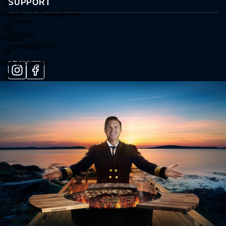
SUPPORT
Kryddor & Delikatesser
Villkor
Returer
Kläder
Kontakta oss
Alla produkter