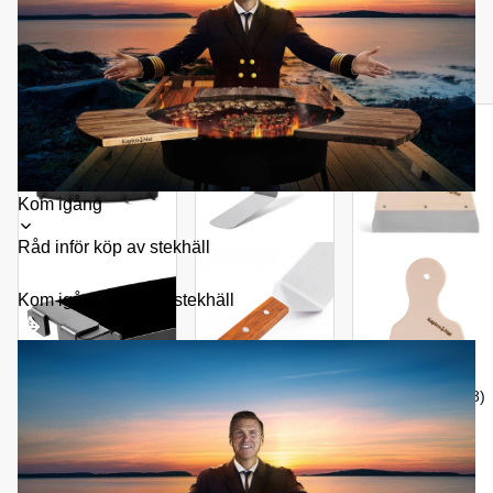
KRYDDOR & DELIKATESSER
KLÄDER
BÖCKER
5
-PRODUKTER
Toggle
Kom igång
submenu
Råd inför köp av stekhäll
Kom igång med din stekhäll
4.9 (77)
4.8 (78)
4.9 (130)
2-pack