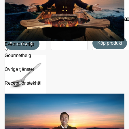
Stekhällspade
Kaptenens
”El Grande”
SIGNERADE
Flottlåda till ”El
spackelspada
grande”
199
kr
249
kr
995
kr
Köp produkt
Köp produkt
Köp produkt
Toggle
Event & Övrigt
submenu
Gourmethelg
Övriga tjänster
Recept för stekhäll