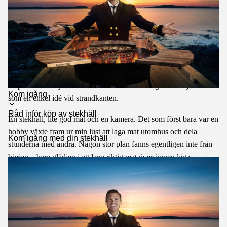
Historien om Kapten Mat
Kapten Mat började 2020 – inte som ett företag från början utan
Toggle
Kom igång
som en enkel idé vid strandkanten.
submenu
Råd inför köp av stekhäll
En stekhäll, lite god mat och en kamera. Det som först bara var en
hobby växte fram ur min lust att laga mat utomhus och dela
Kom igång med din stekhäll
stunderna med andra. Någon stor plan fanns egentligen inte från
början – bara glädjen i att laga riktig mat över öppen låga.
Vid 50 års ålder tog jag steget och började som YouTuber. Det var
kanske inte den vanligaste vägen att gå, men jag ville prova något
nytt och följa min passion för matlagning utomhus.
Filmerna var enkla i början, inspelade ute i naturen, ofta nere vid