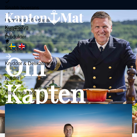
Snabb leverans
Öppet köp 365 dagar
Kundbetyg
Stekhäll
4.9
Toggle
Produkter
submenu
Tillbehör
Om
Kryddor & Delikatesser
Kläder
Kapten
Alla produkter
Mat