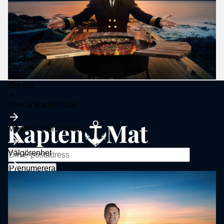
Trots allt som har hänt sedan starten är grunden densamma som
2020:
En stekhäll, en kamera och glädjen i att laga mat utomhus.
Toggle
Om oss
submenu
Vem är Kapten Mat
Media & Samarbeten
Välgörenhet
Sortiment
Stekhäll
Tjänster