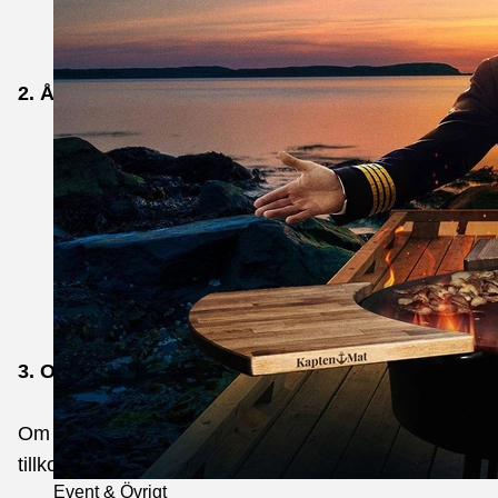
Du står för returfrakt, leverans och skick på produkterna 
På återbetalningsbeloppet förbehåller vi oss rätten at
2. Ångerrätten gäller inte vid:
Produkter som på grund av hälso- eller hygienskäl har fö
Produkter som har karaktär av förseglad ljud- eller bildup
Specialtillverkad produkt, som har skräddarsytts särskilt å
Tjänster som har fullgjorts och där du uttryckligen har samt
Varor som snabbt kan försämras, exempelvis livsmedel.
Lösnummer av tidningar eller tidskrifter.För mer om den l
3. Outlöst paket
Om du inte har hämtat ut ditt paket inom de angivna d
tillkommit i samband med ditt köp, f.n. 149kr.
Toggle
Event & Övrigt