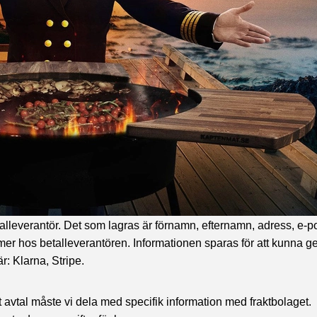
gor relaterat till din order (kundtjänst) lagrar vi ditt f
t behandla dina uppgifter, exempelvis för att fullfölja avta
ör att fullfölja avtalet med dig.
fter samtycke från dig.
alleverantör. Det som lagras är förnamn, efternamn, adress, e-
er hos betalleverantören. Informationen sparas för att kunna g
r: Klarna, Stripe.
t avtal måste vi dela med specifik information med fraktbolaget.