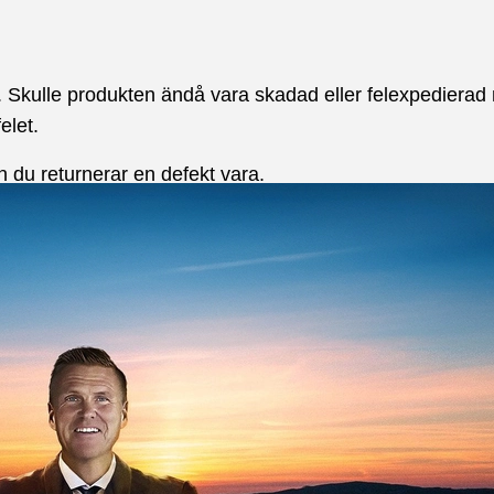
ig. Skulle produkten ändå vara skadad eller felexpedierad
elet.
 du returnerar en defekt vara.
har upptäckts.
service@kaptenmat.se
där du anger ditt namn, din adr
kt till DHL med bilddokument inom 7 kalenderdagar från d
 en liknande produkt, återbetalar vi dig för den defekta p
d godkända reklamationer.
t visar sig att varan inte är felaktig i enlighet med gäl
 se arn.se.