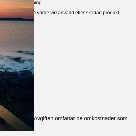
prunglig förpackning.
ans ursprungliga värde vid använd eller skadad produkt.
utits av dig.
 dig en avgift. Avgiften omfattar de omkostnader som