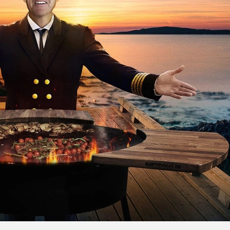
vid retur, produkterna bör därför skickas välpaketerade och i urs
t dra av en summa motsvarande värdeminskningen jämfört med var
rseglats (plomberats) och där förseglingen (plomberingen) har br
ptagning och där förseglingen har brutits av dig.
t dig eller har en tydlig personlig prägel efter dina önskemål.
yckt till att tjänsten påbörjas utan ångerrätt.
agstiftade ångerrätten, se
här
.
agarna för paketets tid hos ombudet, kommer vi debitera