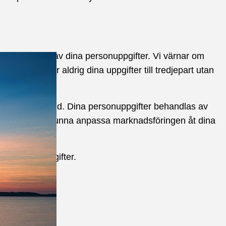
 behandling av dina personuppgifter. Vi värnar om
eller vidareger aldrig dina uppgifter till tredjepart utan
ll oss som kund. Dina personuppgifter behandlas av
anden – för att kunna anpassa marknadsföringen åt dina
lar dina uppgifter.