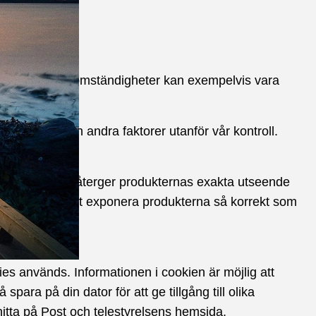
Majeure). Dessa omständigheter kan exempelvis vara
everantör och andra faktorer utanför vår kontroll.
nte att bilderna återger produkternas exakta utseende
på bästa sätt att exponera produkterna så korrekt som
ies används. Informationen i cookien är möjlig att
para på din dator för att ge tillgång till olika
hitta på Post och telestyrelsens hemsida.