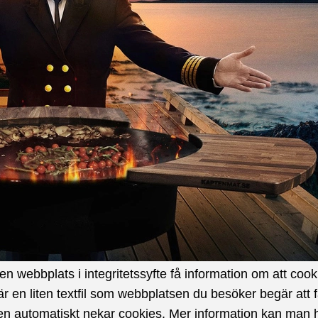
uppstå på grund av produkten.
ljd av omständigheter utanför företagets rådande (Force 
nskad eller utebliven leverans från leverantör.
 produkter/produktegenskaper som ändrats av respektive l
bplats samt slutförsäljning av produkter. Vi garanterar i
skärm, fotokvalitet samt upplösning. Vi försöker alltid 
n webbplats i integritetssyfte få information om att cook
en liten textfil som webbplatsen du besöker begär att få s
t den automatiskt nekar cookies. Mer information kan man 