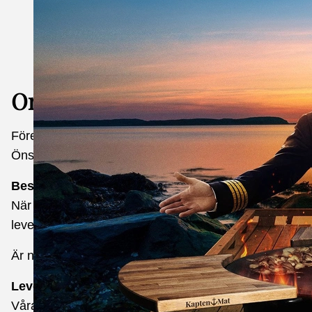
Om Kapten Mat´s Gastronomi 
Företaget har sitt säte i Borås. Företagets postadres
Önskar du att komma i kontakt med oss, skicka ett mail
Beställning
När du slutfört din beställning skickas en orderbekräftel
leveransadress.
Är något fel i orderbekräftelsen ska du omedelbart kont
Leverans
Våra normala leveranstider är 2-5 dagar. OBS! Beställ