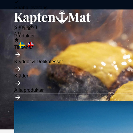
Snabb leverans
Öppet köp 365 dagar
Kundbetyg
Stekhäll
4.9
Toggle
Produkter
submenu
Tillbehör
Kryddor & Delikatesser
Kläder
Alla produkter
Köpvilkor