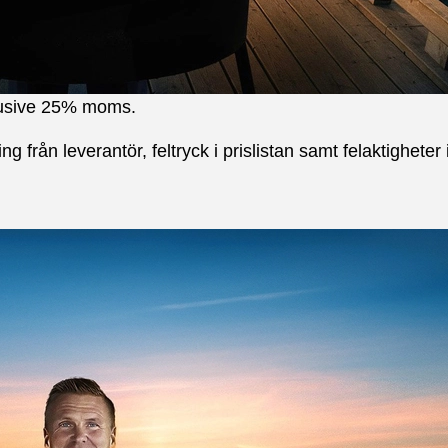
i har meddelat dig om längre leveranstid) ska du kontakt
nklusive 25% moms.
ng från leverantör, feltryck i prislistan samt felaktigheter
5 dagars ångerrätt som gäller från det att du har tagit 
ckas till oss
kundservice@kaptenmat.se
. I ditt meddelande sk
meddelandet returnera produkterna till oss.