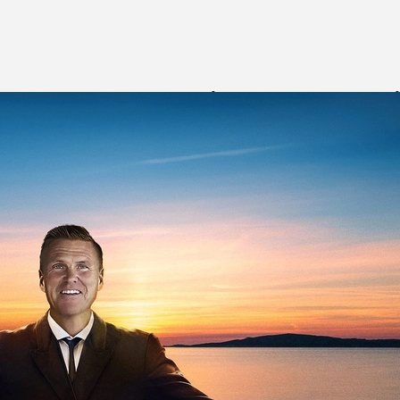
ptenMat.se accepterar du vår dataskyddspolicy och vår
r än nödvändigt för att behandla din beställning. Vi säljer 
g för behandlingen av personuppgifter som du lämnat ti
llfällen då du har önskat nyhetsbrev eller kampanjerbjud
et med dataskyddsförordningen (GDPR) lagrar och behand
rekt kan hänföras till en fysisk person.