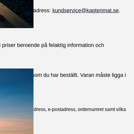
a oss på e-postadress:
kundservice@kaptenmat.se
.
 i priser beroende på felaktig information och
emot en vara som du har beställt. Varan måste ligga i
a ditt namn, din adress, e-postadress, ordernumret samt vilka