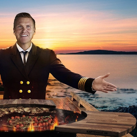
AB (KaptenMat.se)
s är Box 1209, 501 12 Borås.
 till
kundservice@kaptenmat.se
med ditt ärende och din
se till din e-postadress. I bekräftelsen finner du alla upp
akta oss via e-post till
kundservice@kaptenmat.se
.
ningar lagda på helger skickas tidigast på måndagen efte