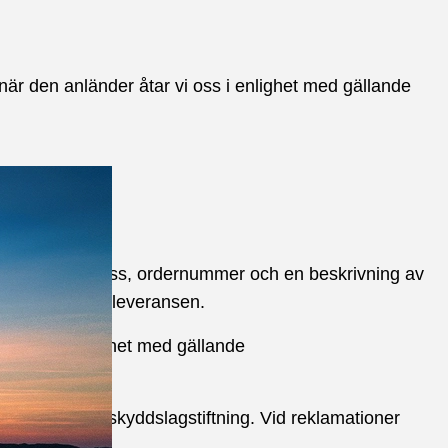
 när den anländer åtar vi oss i enlighet med gällande
ess, e-postadress, ordernummer och en beskrivning av
et du mottagit leveransen.
rodukten i enlighet med gällande
lande konsumentskyddslagstiftning. Vid reklamationer