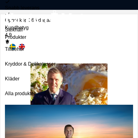
Snabb leverans
Öppet köp 365 dagar
Kundbetyg
Stekhäll
4.9
Toggle
Produkter
submenu
Tillbehör
Kryddor & Delikatesser
Kläder
Alla produkter