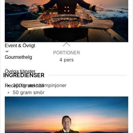
MÅLTID
KÖK
Smårätter
Swedish
Toggle
Event & Övrigt
PORTIONER
submenu
Gourmethelg
4
pers
Övriga tjänster
INGREDIENSER
300
gram
champinjoner
Recept för stekhäll
50
gram
smör
2
msk
vetemjöl
4
dl
mjölk
1
tsk
soja
150
riven
ost
4
skivor
formfranska