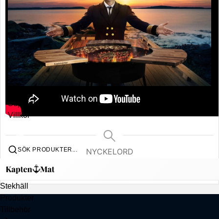
Kontakt
Support
Villkor
SÖK PRODUKTER...
NYCKELORD
Toast
Stekhäll
Produkter
Tillbehör