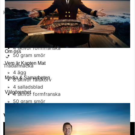
50
gram
smör
Hawaiimacka
4
skivor
rökt skinka
4
ananasringar
100
gram
riven ost
4
msk
sötstark senap
4
skivor
formfranska
Toggle
Om oss
50
gram
smör
submenu
Vem är Kapten Mat
Tradarmacka
4
ägg
Media & Samarbeten
8
skivor
falukorv
4
salladsblad
Välgörenhet
4
skivor
formfranska
50
gram
smör
VIDEO