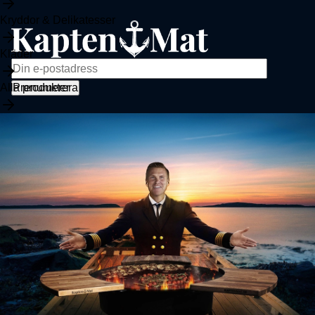
Kryddor & Delikatesser
Kläder
Alla produkter
Sortiment
Stekhäll
Tjänster
Kryddor
Kläder
Tillbehör
Övrigt
Vem är Kapten Mat
Köpvillkor
Kontakt
FAQ
Råd inför köp av stekhäll