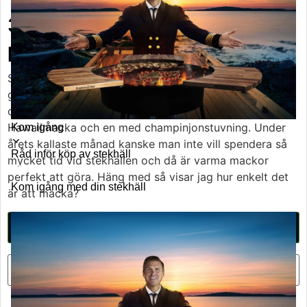
3 x Superenkla varma mackor
på stekhäll
Smörstekta varma mackor på stekhäll är försvinnande
gott. Frasiga, välsmakande och du kan variera i
oändlighet. Idag bjuder jag på en tradarmacka,
Toggle
Hawaiimacka och en med champinjonstuvning. Under
Kom igång
submenu
årets kallaste månad kanske man inte vill spendera så
Råd inför köp av stekhäll
mycket tid vid stekhällen och då är varma mackor
perfekt att göra. Häng med så visar jag hur enkelt det
Kom igång med din stekhäll
är att macka?
Skriv ut receptet
Pin recept