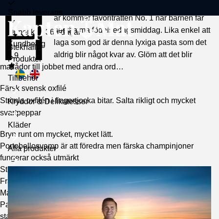
YouTube
Facebook
Instagram
Kvittra
H
Snabb leverans
är kommer favoriträtten No. 1 när barnen får
bestämma födelsedagsmiddag. Lika enkel att
Öppet köp 365 dagar
laga som god är denna lyxiga pasta som det
Kundbetyg
Stekhäll
aldrig blir något kvar av. Glöm att det blir
4.9
Toggle
Produkter
matlådor till jobbet med andra ord…
submenu
Tillbehör
Färsk svensk oxfilé
Strimla oxfilén i fingertjocka bitar. Salta rikligt och mycket
Kryddor & Delikatesser
svartpeppar
Kläder
Bryn runt om mycket, mycket lätt.
Portobellosvamp är att föredra men färska champinjoner
Alla produkter
fungerar också utmärkt
Stek svampen i köttsafterna och mera smör.
Fräs några klyftor vitlök mycket lätt. Absolut inte få färg.
Massor med grädde och Crème Fraiche
Parmigiano-Reggiano. Kanske världens mest berömda ost är
stapelvara i kaptenens kök.