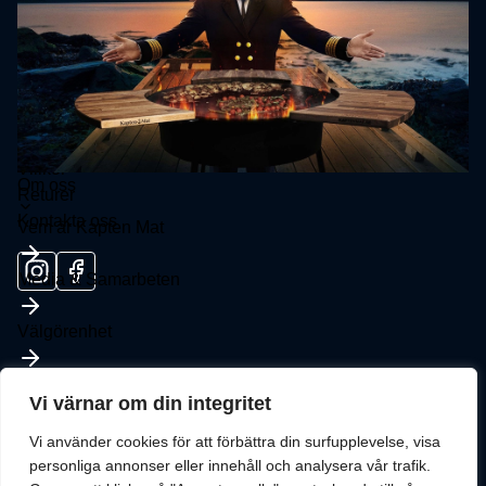
Kontakt
FAQ
Råd inför köp av stekhäll
SUPPORT
Villkor
Toggle
Om oss
Returer
submenu
Kontakta oss
Vem är Kapten Mat
Media & Samarbeten
Välgörenhet
Vi värnar om din integritet
Vi använder cookies för att förbättra din surfupplevelse, visa
personliga annonser eller innehåll och analysera vår trafik.