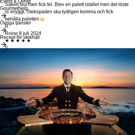
Event & Övrigt
Säkert bra men fick fel. Blev en palett istället men det löste
Gourmethelg
ni snyggt. Stekspaden ska tydligen komma och fick
behålla paletten
Övriga tjänster
R
Roine
8 juli 2024
Recept för stekhäll
★
★
★
★
★
S
Susanne
28 juni 2024
★
★
★
★
★
M
Mikael Larsson
13 juni 2024
★
★
★
★
★
B
Beatrice
4 maj 2024
★
★
★
★
★
Bra
M
Marion Jern
9 mars 2024
★
★
★
★
★