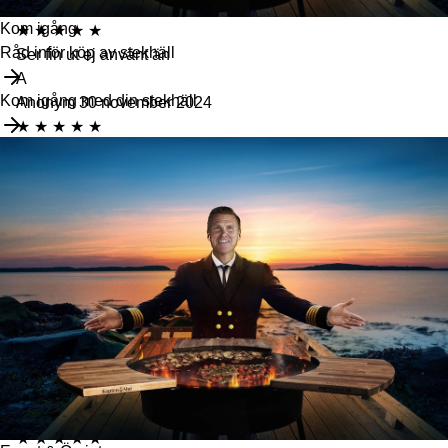
Ann Skärberg
5 december 2024
Kom igång
★
★
★
★
★
Råd inför köp av stekhäll
Ser fin ut ej använt än
A
Kom igång med din stekhäll
Anonym
30 november 2024
★
★
★
★
★
J
Jonas R.
2 november 2024
★
★
★
★
★
M
Mikael Thörngren
10 september 2024
★
★
★
★
★
B
Björn Modigh
9 september 2024
★
★
★
★
★
Perfekt
K
Kenneth Ullgren
12 augusti 2024
★
★
★
★
★