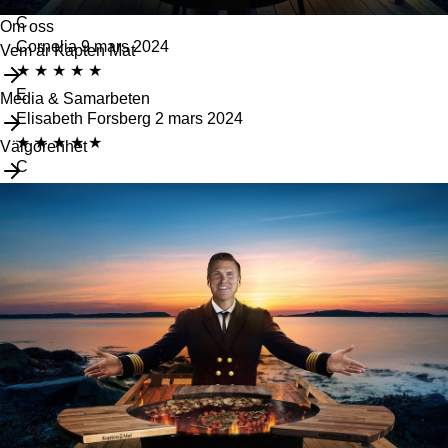
C
Om oss
Cornelia
9 mars 2024
Vem är Kapten Mat
★
★
★
★
★
E
Media & Samarbeten
Elisabeth Forsberg
2 mars 2024
★
★
★
★
★
Välgörenhet
C
Christoffer Hagström
20 februari 2024
★
★
★
★
★
Var kanon bra
Visa fler recensioner (20 kvar)
Relaterade produkter