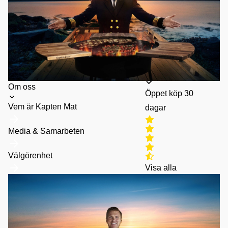
med Svea
Fri frakt vid köp
över 500kr
Snabbleverans
Toggle
Om oss
Öppet köp 30
submenu
Vem är Kapten Mat
dagar
Media & Samarbeten
Välgörenhet
Visa alla
recensioner för
produkten (23 st)