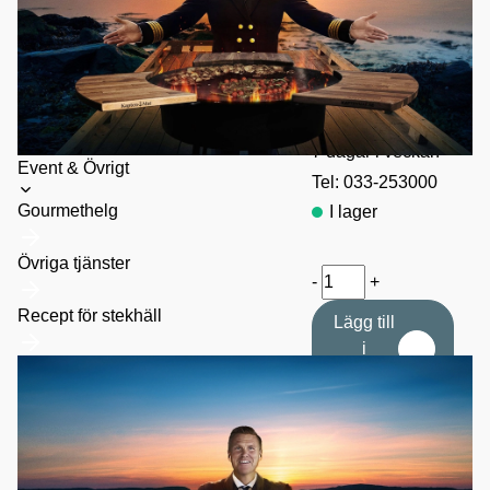
1-3 dagars
leverans
Personlig service
7 dagar i veckan
Toggle
Event & Övrigt
Tel: 033-253000
submenu
Gourmethelg
I lager
Övriga tjänster
-
+
Recept för stekhäll
Lägg till
i
varukorg
Säker betalning