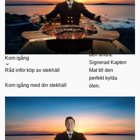
149
kr
Praktiskt 2-i-1
redskap med
stekspade i ena
änden och
kapsylöppnare i
den andra.
Toggle
Kom igång
Signerad Kapten
submenu
Råd inför köp av stekhäll
Mat till den
perfekt kylda
Kom igång med din stekhäll
ölen.
Kan det bli bättre
än så..nä tror inte
det.
Längd 48 cm
Läs mer