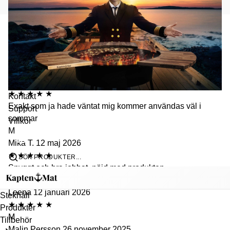
Kundrecensioner
J
Jesper B.
4 juli 2026
★
★
★
★
★
Kontakt
Exakt som ja hade väntat mig kommer användas väl i
Support
sommar
Villkor
M
Mika T.
12 maj 2026
★
★
★
★
★
SÖK PRODUKTER...
Snyggt och bra jobbat, nöjd med produkten.
L
Leena
12 januari 2026
Stekhäll
★
★
★
★
★
Produkter
M
Tillbehör
Malin Persson
26 november 2025