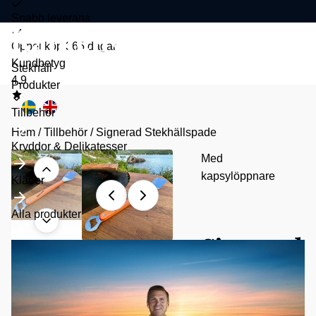
Snabb leverans
Öppet köp 365 dagar
Kundbetyg
Stekhäll
4.9
Toggle
Produkter
submenu
Tillbehör
Hem
/
Tillbehör
/
Signerad Stekhällspade
Kryddor & Delikatesser
Med
kapsylöppnare
Kläder
Alla produkter
Signerad
Stekhälls